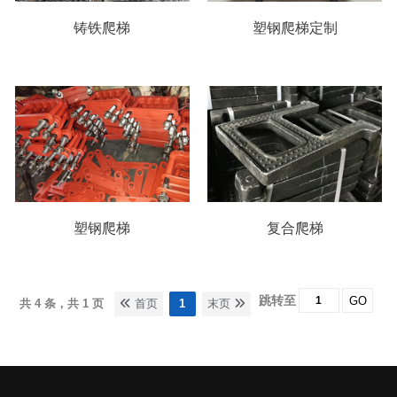
铸铁爬梯
塑钢爬梯定制
塑钢爬梯
复合爬梯
跳转至
GO
共 4 条，共 1 页
首页
1
末页