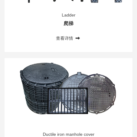
Ladder
爬梯
查看详情
Ductile iron manhole cover